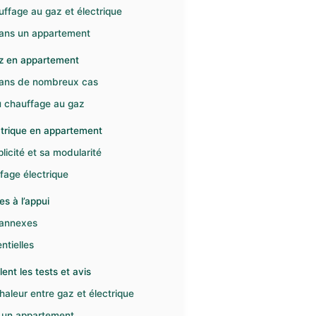
uffage au gaz et électrique
 dans un appartement
az en appartement
dans de nombreux cas
au chauffage au gaz
ectrique en appartement
licité et sa modularité
fage électrique
res à l’appui
s annexes
ntielles
ent les tests et avis
aleur entre gaz et électrique
ns un appartement