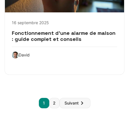
16 septembre 2025
Fonctionnement d’une alarme de maison
: guide complet et conseils
David
Pagination
1
2
Suivant
des
publications