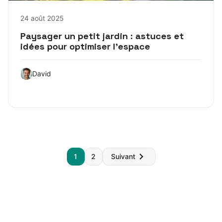
24 août 2025
Paysager un petit jardin : astuces et
idées pour optimiser l’espace
David
Pagination
1
2
Suivant
des
publications