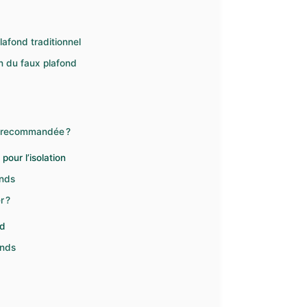
lafond traditionnel
on du faux plafond
le recommandée ?
pour l’isolation
onds
r ?
nd
onds