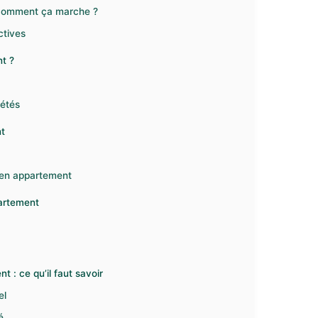
 comment ça marche ?
ctives
t ?
iétés
nt
z en appartement
partement
 : ce qu’il faut savoir
el
é